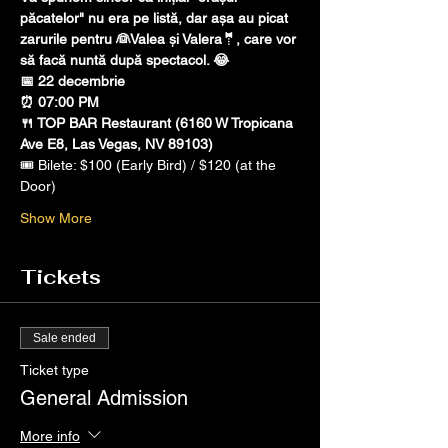
păcatelor" nu era pe listă, dar așa au picat 
zarurile pentru 👰Valea și Valera🤵, care vor 
să facă nuntă după spectacol. 😂
📅 22 decembrie
⏰ 07:00 PM
🍴 TOP BAR Restaurant (6160 W Tropicana 
Ave E8, Las Vegas, NV 89103)
🎟️ Bilete: $100 (Early Bird) / $120 (at the 
Door)
Show More
Tickets
Sale ended
Ticket type
General Admission
More info