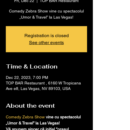
Fri, Dec 22
  |  
TOP BAR Restaurant
Comedy Zebra Show vine cu spectacolul
„Umor & Travel” la Las Vegas!
Registration is closed
See other events
Time & Location
Dec 22, 2023, 7:00 PM
TOP BAR Restaurant , 6160 W Tropicana
Ave e8, Las Vegas, NV 89103, USA
About the event
Comedy Zebra Show
 vine cu spectacolul 
„Umor & Travel” la Las Vegas!
Vă spunem sincer că inițial "orașul 