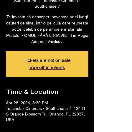
Sun, Apr 28
  |  
Touchstar Cinemas -
Southchase 7
Te invităm să descoperi povestea unei lungi
căutări de sine, într-o peliculă care reunește
actori celebri de pe ambele maluri ale
Prutului - OMUL FĂRĂ LINIA VIEȚII în Regia
Adrianei Vasilcov.
Tickets are not on sale
See other events
Time & Location
Apr 28, 2024, 3:30 PM
Touchstar Cinemas - Southchase 7, 12441
S Orange Blossom Trl, Orlando, FL 32837,
USA