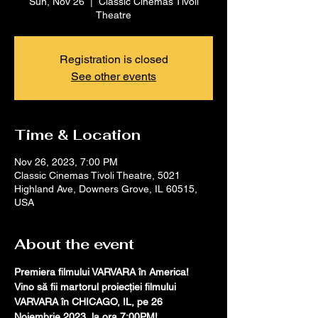
Sun, Nov 26
  |  
Classic Cinemas Tivoli
Theatre
Registration is closed
See other events
Time & Location
Nov 26, 2023, 7:00 PM
Classic Cinemas Tivoli Theatre, 5021
Highland Ave, Downers Grove, IL 60515,
USA
About the event
Premiera filmului VARVARA în America!
Vino să fii martorul proiecției filmului 
VARVARA în CHICAGO, IL, pe 26 
Noiembrie 2023, la ora 7:00PM! 