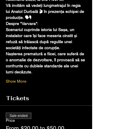
Vă invităm să vedeți lungmetrajul în regia 
lui Anatol Durbală 🎬 în prezența echipei de 
producție. 🗣️🎙️
Despre "Varvara":
Scenariul cuprinde istoria lui Sașa, un 
instalator care își face meseria cinstit și 
refuză să trăiască după regulile unei 
societăți infectate de corupție. 
Nașterea prematură a fiicei, care suferă de 
o anomalie de dezvoltare, îl provoacă să se 
confrunte cu dublele standarde ale unei 
lumi decăzute.
Show More
Tickets
Sale ended
Price
From $20.00 to $50.00