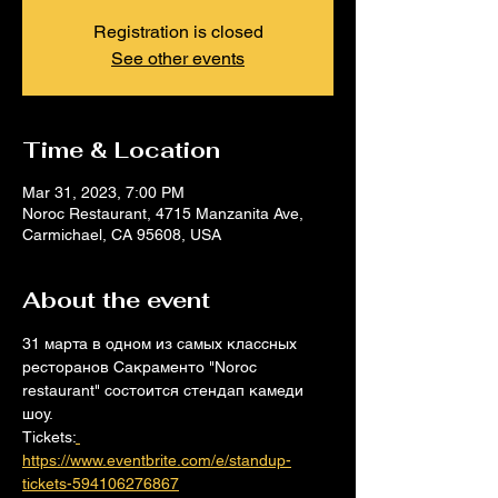
Registration is closed
See other events
Time & Location
Mar 31, 2023, 7:00 PM
Noroc Restaurant, 4715 Manzanita Ave,
Carmichael, CA 95608, USA
About the event
3﻿1 марта в одном из самых классных 
ресторанов Сакраменто "Noroc 
restaurant" состоится стендап камеди 
шоу.
Tickets:
https://www.eventbrite.com/e/standup-
tickets-594106276867