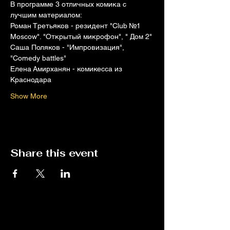
В﻿ программе 3 отличных комика с 
лучшим материалом:
Р﻿оман Третьяков - резидент "Club №1 
Moscow". "Открытый микрофон", " Дом 2"
С﻿аша Поляков - "Импровизация", 
"Comedy battles"
Е﻿лена Амирханян - комикесса из 
Краснодара
Show More
Share this event