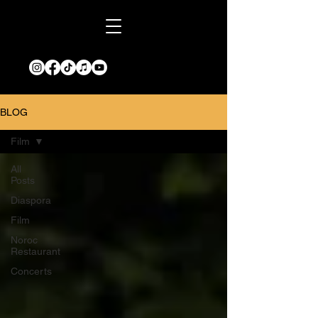
BLOG
Film
All
Posts
Diaspora
Film
Noroc
Restaurant
Concerts