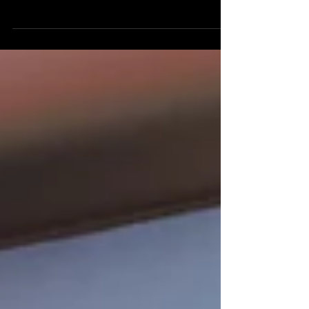
viziunea și ne îmbogățesc experiența umană,
cinematografia ocupă un loc special în inimile...